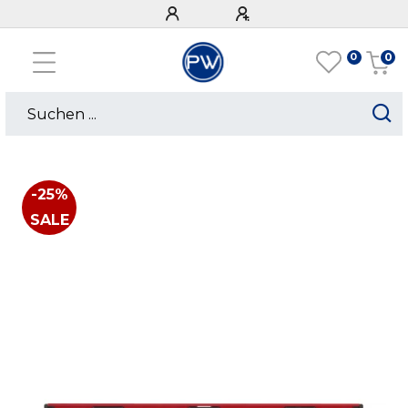
0
0
-25%
SALE