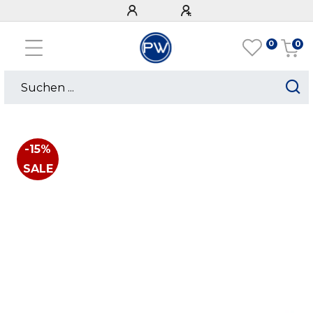
0
0
-15%
SALE