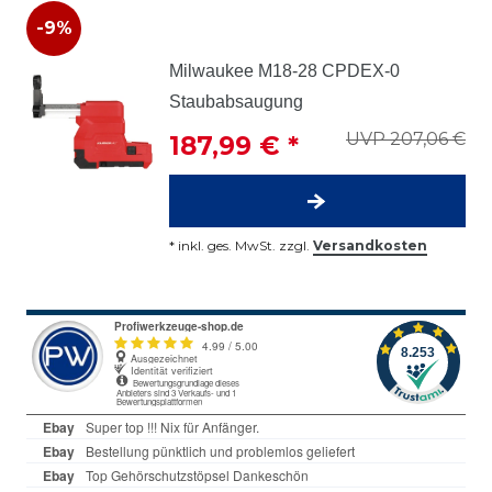
-9%
Milwaukee M18-28 CPDEX-0
Staubabsaugung
UVP 207,06 €
187,99 € *
*
inkl. ges. MwSt.
zzgl.
Versandkosten