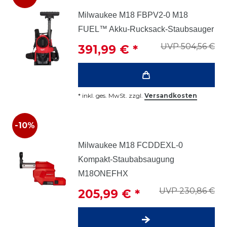
Milwaukee M18 FBPV2-0 M18
FUEL™ Akku-Rucksack-Staubsauger
UVP 504,56 €
391,99 € *
*
inkl. ges. MwSt.
zzgl.
Versandkosten
-10%
Milwaukee M18 FCDDEXL-0
Kompakt-Staubabsaugung
M18ONEFHX
UVP 230,86 €
205,99 € *