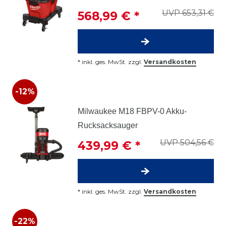
UVP 653,31 €
568,99 € *
*
inkl. ges. MwSt.
zzgl.
Versandkosten
-12%
Milwaukee M18 FBPV-0 Akku-
Rucksacksauger
UVP 504,56 €
439,99 € *
*
inkl. ges. MwSt.
zzgl.
Versandkosten
-22%