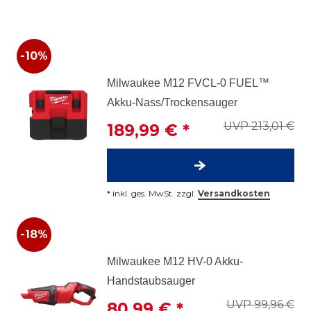
-10%
Milwaukee M12 FVCL-0 FUEL™
Akku-Nass/Trockensauger
UVP 213,01 €
189,99 € *
*
inkl. ges. MwSt.
zzgl.
Versandkosten
-18%
Milwaukee M12 HV-0 Akku-
Handstaubsauger
UVP 99,96 €
80,99 € *