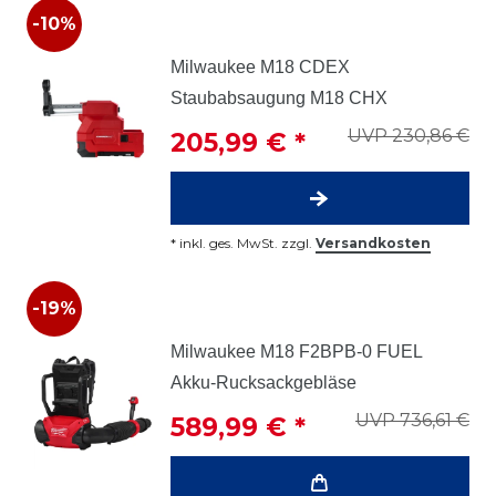
-10%
Milwaukee M18 CDEX
Staubabsaugung M18 CHX
UVP 230,86 €
205,99 € *
*
inkl. ges. MwSt.
zzgl.
Versandkosten
-19%
Milwaukee M18 F2BPB-0 FUEL
Akku-Rucksackgebläse
UVP 736,61 €
589,99 € *