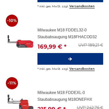
*
inkl. ges. MwSt.
zzgl.
Versandkosten
-10%
Milwaukee M18 FDDEL32-0
Staubabsaugung M18FHACOD32
UVP 189,21 €
169,99 € *
*
inkl. ges. MwSt.
zzgl.
Versandkosten
-11%
Milwaukee M18 FDDEXL-0
Staubabsaugung M18ONEFHX
UVP 242,76 €