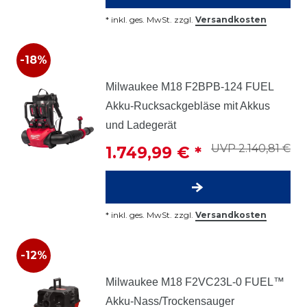
*
inkl. ges. MwSt.
zzgl.
Versandkosten
-18%
Milwaukee M18 F2BPB-124 FUEL
Akku-Rucksackgebläse mit Akkus
und Ladegerät
UVP 2.140,81 €
1.749,99 € *
*
inkl. ges. MwSt.
zzgl.
Versandkosten
-12%
Milwaukee M18 F2VC23L-0 FUEL™
Akku-Nass/Trockensauger