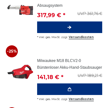
Absaugsystem
UVP 361,76 €
317,99 € *
*
inkl. ges. MwSt.
zzgl.
Versandkosten
-25%
Milwaukee M18 BLCV2-0
Bürstenloser Akku-Hand-Staubsauger
UVP 189,21 €
141,18 € *
*
inkl. ges. MwSt.
zzgl.
Versandkosten