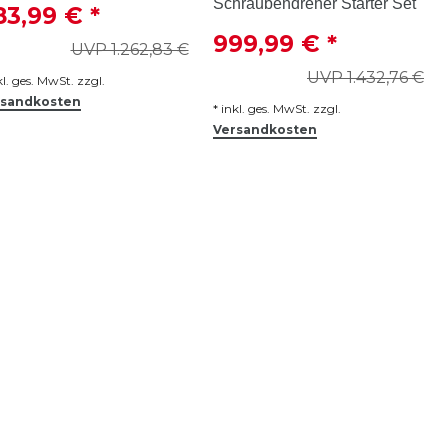
Schraubendreher Starter Set
83,99 € *
999,99 € *
UVP 1.262,83 €
UVP 1.432,76 €
kl. ges. MwSt.
zzgl.
rsandkosten
*
inkl. ges. MwSt.
zzgl.
Versandkosten