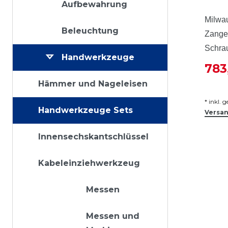
Aufbewahrung
Milwa
Beleuchtung
Zange
Schra
Handwerkzeuge
783
Hämmer und Nageleisen
*
inkl. 
Handwerkzeuge Sets
Versa
Innensechskantschlüssel
Kabeleinziehwerkzeug
Messen
Messen und