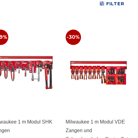
FILTER
29%
-30%
lwaukee 1 m Modul SHK
Milwaukee 1 m Modul VDE
ngen
Zangen und