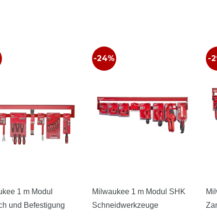
-24%
-
ukee 1 m Modul
Milwaukee 1 m Modul SHK
Mi
ch und Befestigung
Schneidwerkzeuge
Za