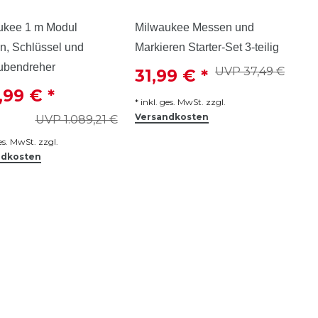
ukee 1 m Modul
Milwaukee Messen und
n, Schlüssel und
Markieren Starter-Set 3-teilig
ubendreher
UVP 37,49 €
31,99 € *
,99 € *
*
inkl. ges. MwSt.
zzgl.
Versandkosten
UVP 1.089,21 €
ges. MwSt.
zzgl.
ndkosten