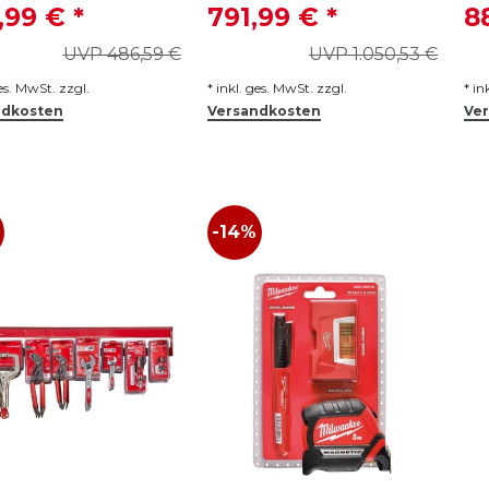
,99 € *
791,99 € *
8
UVP 486,59 €
UVP 1.050,53 €
ges. MwSt.
zzgl.
*
inkl. ges. MwSt.
zzgl.
*
in
ndkosten
Versandkosten
Ve
%
-14%