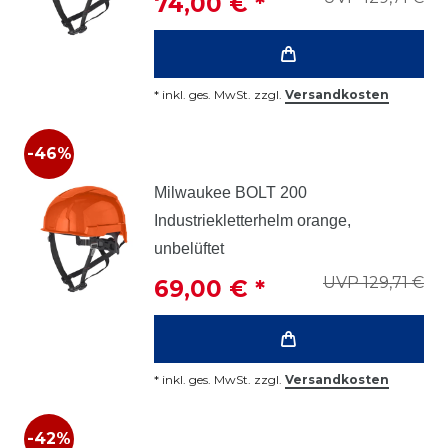
74,00 € *
*
inkl. ges. MwSt.
zzgl.
Versandkosten
-46%
Milwaukee BOLT 200
Industriekletterhelm orange,
unbelüftet
UVP 129,71 €
69,00 € *
*
inkl. ges. MwSt.
zzgl.
Versandkosten
-42%