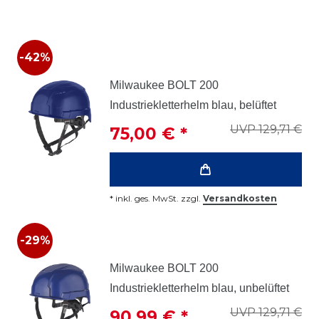
-42%
Milwaukee BOLT 200
Industriekletterhelm blau, belüftet
UVP 129,71 €
75,00 € *
*
inkl. ges. MwSt.
zzgl.
Versandkosten
-29%
Milwaukee BOLT 200
Industriekletterhelm blau, unbelüftet
UVP 129,71 €
90,99 € *