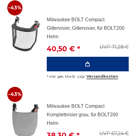
-43%
Milwaukee BOLT Compact
Gittervisier, Gittervisier, für BOLT200
Helm
UVP 71,28 €
40,50 € *
*
inkl. ges. MwSt.
zzgl.
Versandkosten
-43%
Milwaukee BOLT Compact
Komplettvisier grau, für BOLT200
Helm
UVP 67,24 €
38,30 € *