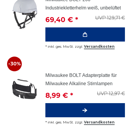
Industriekletterhelm weiß, unbelüftet
UVP 129,71 €
69,40 € *
*
inkl. ges. MwSt.
zzgl.
Versandkosten
-30%
Milwaukee BOLT Adapterplatte für
Milwaukee Alkaline Stirnlampen
UVP 12,97 €
8,99 € *
*
inkl. ges. MwSt.
zzgl.
Versandkosten