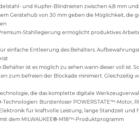
 Edelstahl- und Kupfer-Blindnieten zwischen 4,8 mm un
einem Gerätehub von 30 mm geben die Möglichkeit, die
gen
 Premium-Stahllegierung ermöglicht produktives Arbei
ür einfache Entleerung des Behälters. Aufbewahrungsm
rät
Behälter ist es möglich zu sehen wann dieser voll ist.
n zum befreien der Blockade minimiert. Gleichzeitig w
echnologie, die das komplette digitale Werkzeugverwa
E®-Technologien: Bürstenloser POWERSTATE™-Motor,
ktronik für kraftvolle Leistung, lange Standzeit und 
el mit dem MILWAUKEE®-M18™-Produktprogramm