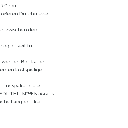
d 7,0 mm
 größeren Durchmesser
ten zwischen den
öglichkeit für
 So werden Blockaden
erden kostspielige
ltungspaket bietet
 REDLITHIUM™EN-Akkus
hohe Langlebigkeit