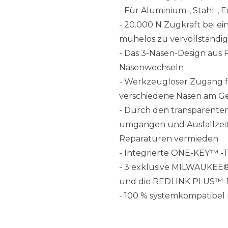
- Für Aluminium-, Stahl-,
- 20.000 N Zugkraft bei 
mühelos zu vervollständi
- Das 3-Nasen-Design aus
Nasenwechseln
- Werkzeugloser Zugang f
verschiedene Nasen am Ge
- Durch den transparenten 
umgangen und Ausfallzeite
Reparaturen vermieden
- Integrierte ONE-KEY™ -T
- 3 exklusive MILWAUKE
und die REDLINK PLUS™-Ele
- 100 % systemkompatib