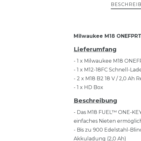
BESCHREI
Milwaukee M18 ONEFPRT-
Lieferumfang
- 1 x Milwaukee M18 ONE
- 1 x M12-18FC Schnell-Lad
- 2 x M18 B2 18 V / 2,0 Ah 
- 1 x HD Box
Beschreibung
- Das M18 FUEL™ ONE-KEY™ 
einfaches Nieten ermöglic
- Bis zu 900 Edelstahl-Bli
Akkuladung (2,0 Ah)