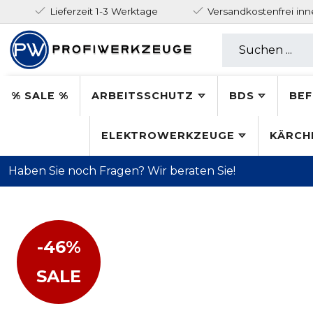
Lieferzeit 1-3 Werktage
Versandkostenfrei in
% SALE %
ARBEITSSCHUTZ
BDS
BEF
ELEKTROWERKZEUGE
KÄRCH
Haben Sie noch Fragen? Wir beraten Sie!
-46%
SALE