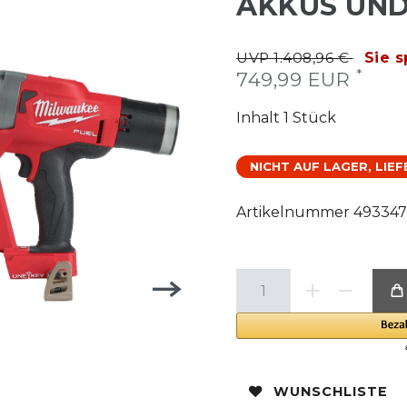
AKKUS UND
UVP 1.408,96 €
Sie 
*
749,99 EUR
Inhalt
1
Stück
NICHT AUF LAGER, LIE
Artikelnummer
49334
WUNSCHLISTE