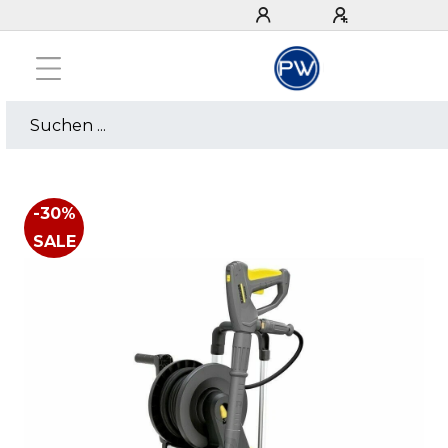
-30%
SALE