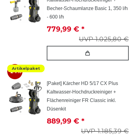
Becher-Schaumlanze Basic 1, 350 l/h
- 600 l/h
779,99 € *
UVP 1.025,80 €
Artikelpaket
-24%
[Paket] Kärcher HD 5/17 CX Plus
Kaltwasser-Hochdruckreiniger +
Flächenreiniger FR Classic inkl.
Düsenkit
889,99 € *
UVP 1.185,39 €