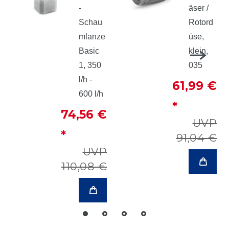
-
äser /
Schau
Rotord
mlanze
üse,
Basic
klein,
1, 350
035
l/h -
61,99 €
600 l/h
*
74,56 €
UVP
*
91,04 €
UVP
110,08 €