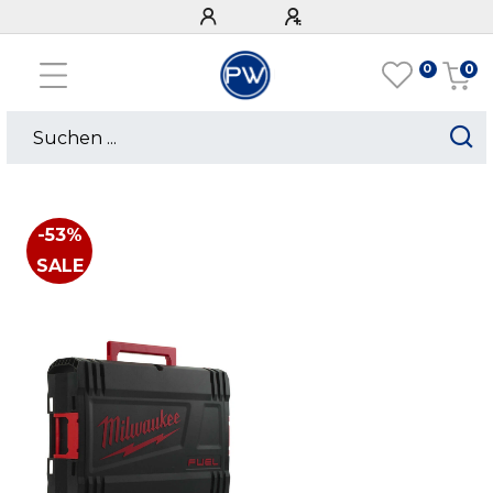
0
0
-53%
SALE