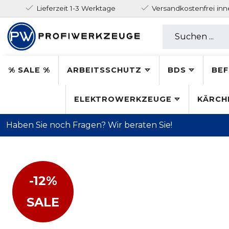
Lieferzeit 1-3 Werktage
Versandkostenfrei in
% SALE %
ARBEITSSCHUTZ
BDS
BEF
ELEKTROWERKZEUGE
KÄRCH
Haben Sie noch Fragen? Wir beraten Sie!
-12%
SALE