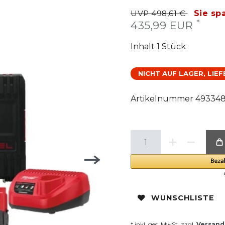
UVP 498,61 €
Sie sp
*
435,99 EUR
Inhalt
1
Stück
NICHT AUF LAGER, LIE
Artikelnummer
49334
WUNSCHLISTE
* inkl. ges. MwSt. zzgl.
Versand