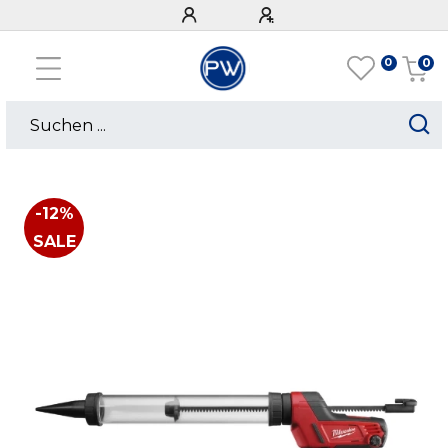
0
0
-12%
SALE