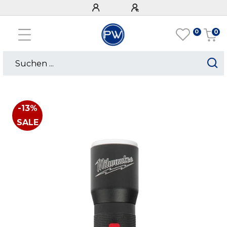
0
0
-13%
SALE