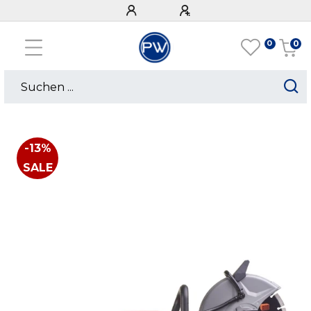
0
0
-13%
SALE