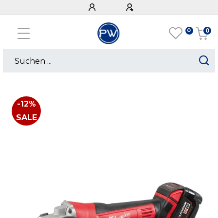
0
0
-12%
SALE