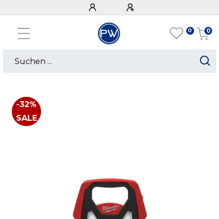
0
0
-32%
SALE