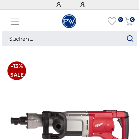
0
0
-13%
SALE