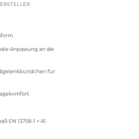
ERSTELLER
sform.
male Anpassung an die
ndgelenkbündchen für
ragekomfort.
ß EN 13758-1 + A1.