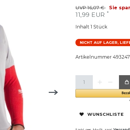
UVP 16,07 €
Sie spa
*
11,99 EUR
Inhalt
1
Stück
NICHT AUF LAGER, LIE
Artikelnummer
49324
WUNSCHLISTE
* inkl. ges. MwSt. zzgl.
Versand