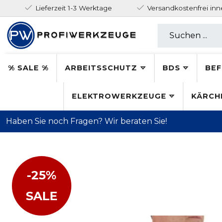
Lieferzeit 1-3 Werktage
Versandkostenfrei in
% SALE %
ARBEITSSCHUTZ
BDS
BEF
ELEKTROWERKZEUGE
KÄRCH
Haben Sie noch Fragen? Wir beraten Sie!
-25%
SALE