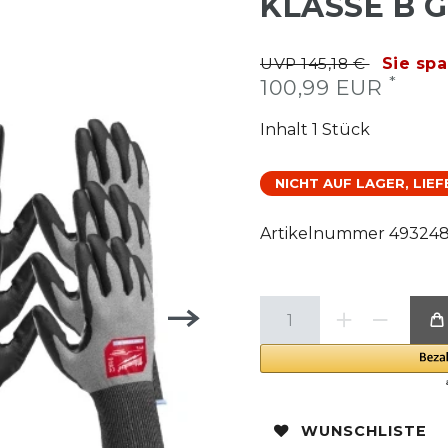
KLASSE B GR
UVP 145,18 €
Sie spa
*
100,99 EUR
Inhalt
1
Stück
NICHT AUF LAGER, LIE
Artikelnummer
49324
WUNSCHLISTE