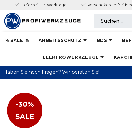
Lieferzeit 1-3 Werktage
Versandkostenfrei in
% SALE %
ARBEITSSCHUTZ
BDS
BEF
ELEKTROWERKZEUGE
KÄRCH
Haben Sie noch Fragen? Wir beraten Sie!
-30%
SALE