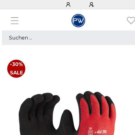
-30%
SALE