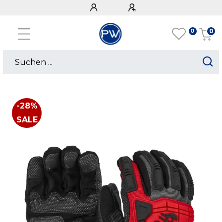
0
0
-28%
SALE