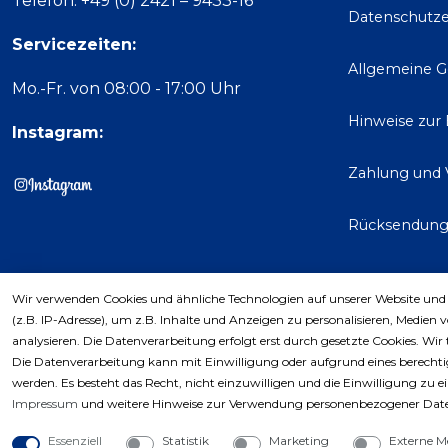
Telefon: +49 (0) 2421 – 9433-16
Datenschutze
Servicezeiten:
Allgemeine 
Mo.-Fr. von 08:00 - 17:00 Uhr
Hinweise zur
Instagram:
Zahlung und 
Rücksendun
Wir verwenden Cookies und ähnliche Technologien auf unserer Website und
Kaufver
(z.B. IP-Adresse), um z.B. Inhalte und Anzeigen zu personalisieren, Medien 
analysieren. Die Datenverarbeitung erfolgt erst durch gesetzte Cookies. Wir 
Die Datenverarbeitung kann mit Einwilligung oder aufgrund eines berechtig
werden. Es besteht das Recht, nicht einzuwilligen und die Einwilligung zu 
Impressum
und weitere Hinweise zur Verwendung personenbezogener Date
Essenziell
Statistik
Marketing
Externe M
Copyri