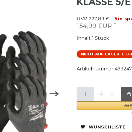
KLASSE 5/E 
UVP 227,89 €
Sie sp
*
154,99 EUR
Inhalt
1
Stück
NICHT AUF LAGER, LIE
Artikelnummer
493247
WUNSCHLISTE