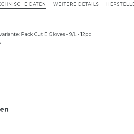
ECHNISCHE DATEN
WEITERE DETAILS
HERSTELL
riante: Pack Cut E Gloves - 9/L - 12pc
6
ten