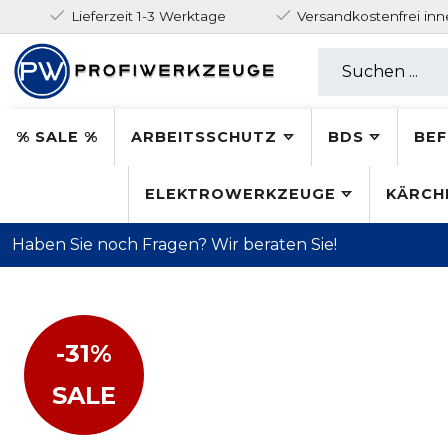
Lieferzeit 1-3 Werktage
Versandkostenfrei in
% SALE %
ARBEITSSCHUTZ
BDS
BEF
ELEKTROWERKZEUGE
KÄRCH
Haben Sie noch Fragen? Wir beraten Sie!
-31%
SALE