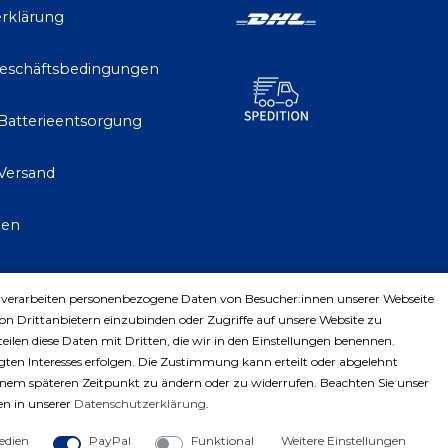
rklärung
Geschäftsbedingungen
 Batterieentsorgung
Versand
gen
 verarbeiten personenbezogene Daten von Besucher:innen unserer Webseite
trag widerrufen
von Drittanbietern einzubinden oder Zugriffe auf unsere Website zu
teilen diese Daten mit Dritten, die wir in den Einstellungen benennen.
ten Interesses erfolgen. Die Zustimmung kann erteilt oder abgelehnt
einem späteren Zeitpunkt zu ändern oder zu widerrufen. Beachten Sie unser
n in unserer
Daten­schutz­erklärung
.
edien
PayPal
Funktional
Weitere Einstellungen
ght © 2023 by Profiwerkzeuge-Shop. Alle Rechte vorbe