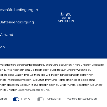
Geschäftsbedingungen
 Batterieentsorgung
Versand
gen
 verarbeiten personenbezogene Daten von Besucher:innen unserer Webseite
trag widerrufen
von Drittanbietern einzubinden oder Zugriffe auf unsere Website zu
teilen diese Daten mit Dritten, die wir in den Einstellungen benennen.
ten Interesses erfolgen. Die Zustimmung kann erteilt oder abgelehnt
einem späteren Zeitpunkt zu ändern oder zu widerrufen. Beachten Sie unser
n in unserer
Daten­schutz­erklärung
.
edien
PayPal
Funktional
Weitere Einstellungen
ght © 2023 by Profiwerkzeuge-Shop. Alle Rechte vorbe