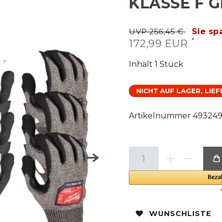
KLASSE F GR
UVP 256,45 €
Sie sp
*
172,99 EUR
Inhalt
1
Stück
NICHT AUF LAGER, LIE
Artikelnummer
49324
WUNSCHLISTE