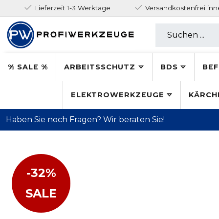
Lieferzeit 1-3 Werktage
Versandkostenfrei in
% SALE %
ARBEITSSCHUTZ
BDS
BEF
ELEKTROWERKZEUGE
KÄRCH
Haben Sie noch Fragen? Wir beraten Sie!
-32%
SALE