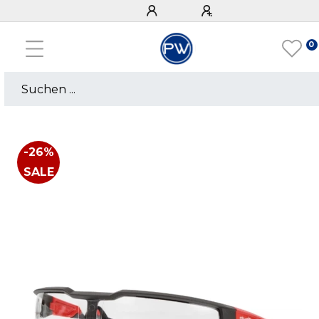
0
-26%
SALE