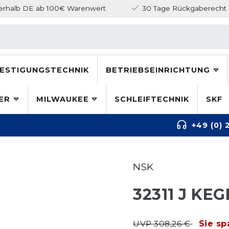
nerhalb DE ab 100€ Warenwert
30 Tage Rückgaberecht
ESTIGUNGSTECHNIK
BETRIEBSEINRICHTUNG
ER
MILWAUKEE
SCHLEIFTECHNIK
SKF
+49 (0) 
NSK
32311 J K
UVP 308,26 €
Sie sp