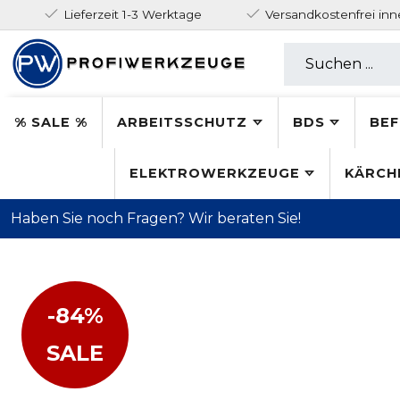
Lieferzeit 1-3 Werktage
Versandkostenfrei in
% SALE %
ARBEITSSCHUTZ
BDS
BEF
ELEKTROWERKZEUGE
KÄRCH
Haben Sie noch Fragen? Wir beraten Sie!
-84%
SALE