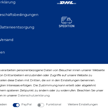
rklärung
Geschäftsbedingungen
 Batterieentsorgung
Versand
gen
 verarbeiten personenbezogene Daten von Besucher:innen unserer Webseite
trag widerrufen
von Drittanbietern einzubinden oder Zugriffe auf unsere Website zu
teilen diese Daten mit Dritten, die wir in den Einstellungen benennen.
ten Interesses erfolgen. Die Zustimmung kann erteilt oder abgelehnt
einem späteren Zeitpunkt zu ändern oder zu widerrufen. Beachten Sie unser
n in unserer
Daten­schutz­erklärung
.
edien
PayPal
Funktional
Weitere Einstellungen
ght © 2023 by Profiwerkzeuge-Shop. Alle Rechte vorbe