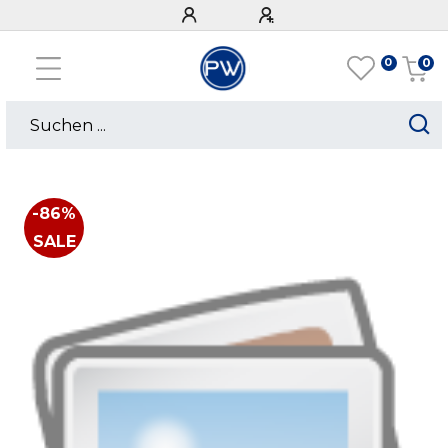
0
0
-86%
SALE