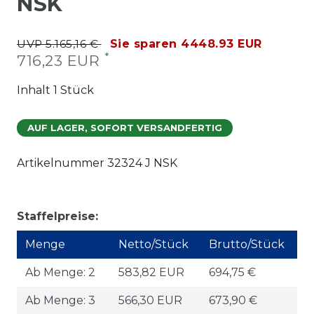
NSK
UVP 5.165,16 €
Sie sparen 4448.93 EUR
*
716,23 EUR
Inhalt
1
Stück
AUF LAGER, SOFORT VERSANDFERTIG
Artikelnummer
32324 J NSK
Staffelpreise:
Menge
Netto/Stück
Brutto/Stück
Ab Menge: 2
583,82 EUR
694,75 €
Ab Menge: 3
566,30 EUR
673,90 €