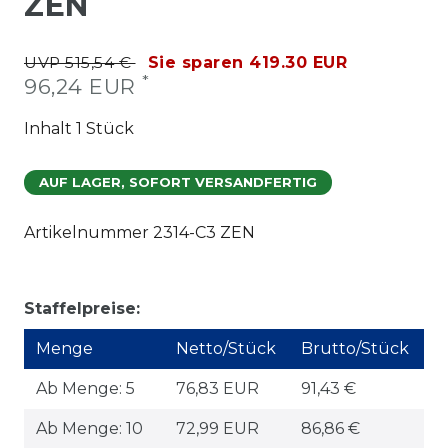
ZEN
UVP 515,54 €
Sie sparen 419.30 EUR
*
96,24 EUR
Inhalt
1
Stück
AUF LAGER, SOFORT VERSANDFERTIG
Artikelnummer
2314-C3 ZEN
Staffelpreise:
Menge
Netto/Stück
Brutto/Stück
Ab Menge: 5
76,83 EUR
91,43 €
Ab Menge: 10
72,99 EUR
86,86 €