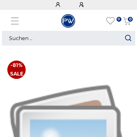
0
0
-81%
SALE