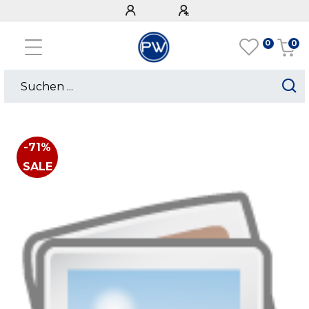
0
0
-71%
SALE