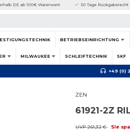
nerhalb DE ab 100€ Warenwert
30 Tage Rückgaberecht
ESTIGUNGSTECHNIK
BETRIEBSEINRICHTUNG
ER
MILWAUKEE
SCHLEIFTECHNIK
SKF
+49 (0) 
ZEN
61921-2Z R
UVP 261,32 €
Sie sp