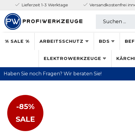
Lieferzeit 1-3 Werktage
Versandkostenfrei in
% SALE %
ARBEITSSCHUTZ
BDS
BEF
ELEKTROWERKZEUGE
KÄRCH
Haben Sie noch Fragen? Wir beraten Sie!
-85%
SALE