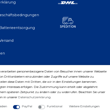
rklärung
Geschäftsbedingungen
 Batterieentsorgung
Versand
gen
 verarbeiten personenbezogene Daten von Besucher:innen unserer Webseite
trag widerrufen
von Drittanbietern einzubinden oder Zugriffe auf unsere Website zu
teilen diese Daten mit Dritten, die wir in den Einstellungen benennen.
ten Interesses erfolgen. Die Zustimmung kann erteilt oder abgelehnt
einem späteren Zeitpunkt zu ändern oder zu widerrufen. Beachten Sie unser
n in unserer
Daten­schutz­erklärung
.
edien
PayPal
Funktional
Weitere Einstellungen
ght © 2023 by Profiwerkzeuge-Shop. Alle Rechte vorbe