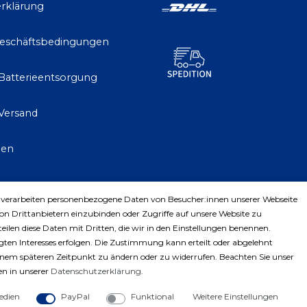
rklärung
Geschäftsbedingungen
 Batterieentsorgung
Versand
gen
 verarbeiten personenbezogene Daten von Besucher:innen unserer Webseite
trag widerrufen
von Drittanbietern einzubinden oder Zugriffe auf unsere Website zu
teilen diese Daten mit Dritten, die wir in den Einstellungen benennen.
ten Interesses erfolgen. Die Zustimmung kann erteilt oder abgelehnt
einem späteren Zeitpunkt zu ändern oder zu widerrufen. Beachten Sie unser
n in unserer
Daten­schutz­erklärung
.
edien
PayPal
Funktional
Weitere Einstellungen
ght © 2023 by Profiwerkzeuge-Shop. Alle Rechte vorbe