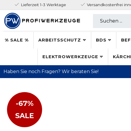
Lieferzeit 1-3 Werktage
Versandkostenfrei in
% SALE %
ARBEITSSCHUTZ
BDS
BEF
ELEKTROWERKZEUGE
KÄRCH
Haben Sie noch Fragen? Wir beraten Sie!
-67%
SALE