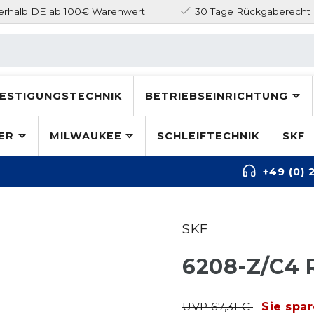
nerhalb DE ab 100€ Warenwert
30 Tage Rückgaberecht
ESTIGUNGSTECHNIK
BETRIEBSEINRICHTUNG
ER
MILWAUKEE
SCHLEIFTECHNIK
SKF
+49 (0) 
SKF
6208-Z/C4
UVP 67,31 €
Sie spa