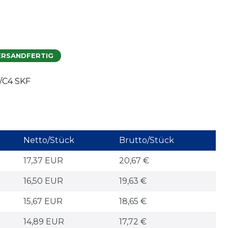
ERSANDFERTIG
/C4 SKF
Netto/Stück
Brutto/Stück
17,37 EUR
20,67 €
16,50 EUR
19,63 €
15,67 EUR
18,65 €
14,89 EUR
17,72 €