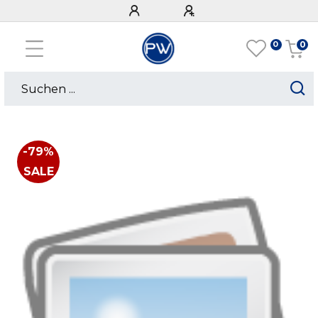
0
0
-79%
SALE