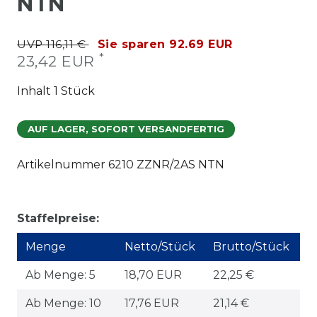
NTN
UVP 116,11 €
Sie sparen 92.69 EUR
*
23,42 EUR
Inhalt
1
Stück
AUF LAGER, SOFORT VERSANDFERTIG
Artikelnummer
6210 ZZNR/2AS NTN
Staffelpreise:
Menge
Netto/Stück
Brutto/Stück
Ab Menge: 5
18,70 EUR
22,25 €
Ab Menge: 10
17,76 EUR
21,14 €