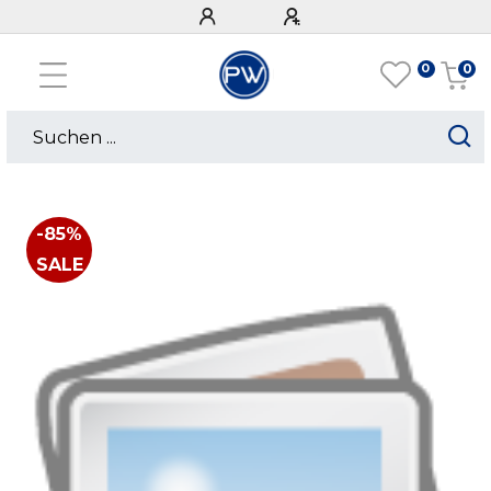
0
0
-85%
SALE