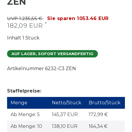
ZEN
UVP 1.235,55 €
Sie sparen 1053.46 EUR
*
182,09 EUR
Inhalt
1
Stück
AUF LAGER, SOFORT VERSANDFERTIG
Artikelnummer
6232-C3 ZEN
Staffelpreise:
Menge
Netto/Stück
Brutto/Stück
Ab Menge: 5
145,37 EUR
172,99 €
Ab Menge: 10
138,10 EUR
164,34 €