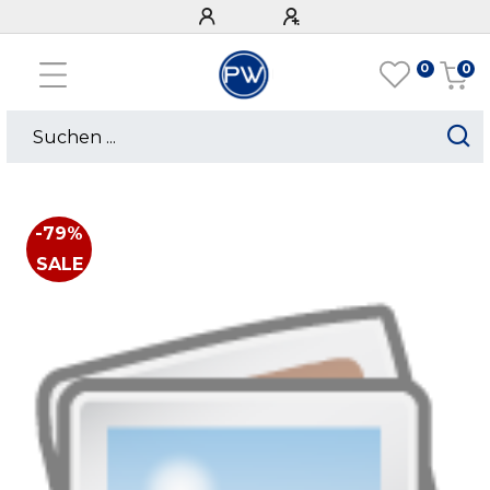
0
0
-79%
SALE