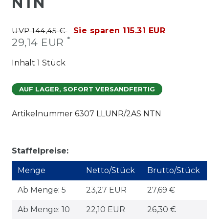
NTN
UVP 144,45 €
Sie sparen 115.31 EUR
*
29,14 EUR
Inhalt
1
Stück
AUF LAGER, SOFORT VERSANDFERTIG
Artikelnummer
6307 LLUNR/2AS NTN
Staffelpreise:
Menge
Netto/Stück
Brutto/Stück
Ab Menge: 5
23,27 EUR
27,69 €
Ab Menge: 10
22,10 EUR
26,30 €