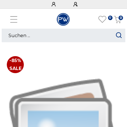
0
0
-85%
SALE