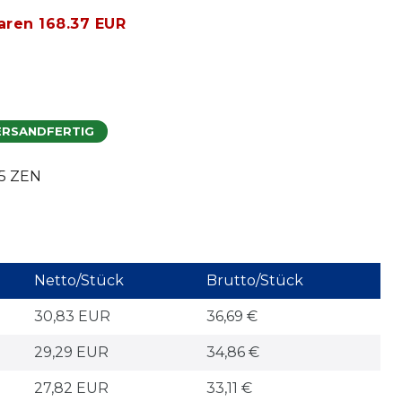
aren 168.37 EUR
ERSANDFERTIG
5 ZEN
Netto/Stück
Brutto/Stück
30,83 EUR
36,69 €
29,29 EUR
34,86 €
27,82 EUR
33,11 €