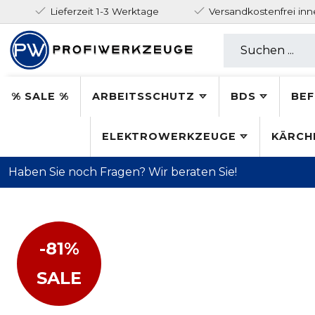
Lieferzeit 1-3 Werktage
Versandkostenfrei in
% SALE %
ARBEITSSCHUTZ
BDS
BEF
ELEKTROWERKZEUGE
KÄRCH
Haben Sie noch Fragen? Wir beraten Sie!
-81%
SALE