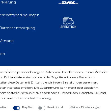
rklärung
Geschäftsbedingungen
 Batterieentsorgung
Versand
gen
 verarbeiten personenbezogene Daten von Besucher:innen unserer Webseite
trag widerrufen
von Drittanbietern einzubinden oder Zugriffe auf unsere Website zu
teilen diese Daten mit Dritten, die wir in den Einstellungen benennen.
ten Interesses erfolgen. Die Zustimmung kann erteilt oder abgelehnt
einem späteren Zeitpunkt zu ändern oder zu widerrufen. Beachten Sie unser
n in unserer
Daten­schutz­erklärung
.
edien
PayPal
Funktional
Weitere Einstellungen
ght © 2023 by Profiwerkzeuge-Shop. Alle Rechte vorbe