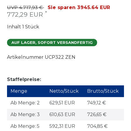
UVP 4.717,93 €
Sie sparen 3945.64 EUR
*
772,29 EUR
Inhalt
1
Stück
AUF LAGER, SOFORT VERSANDFERTIG
Artikelnummer
UCP322 ZEN
Staffelpreise:
Menge
Netto/Stück
Brutto/Stück
Ab Menge: 2
629,51 EUR
749,12 €
Ab Menge: 3
610,63 EUR
726,65 €
Ab Menge: 5
592,31 EUR
704,85 €