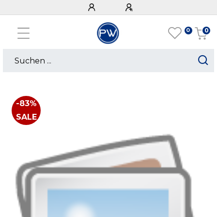
0
0
-83%
SALE