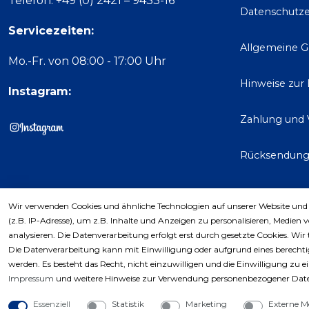
Telefon: +49 (0) 2421 – 9433-16
Datenschutze
Servicezeiten:
Allgemeine 
Mo.-Fr. von 08:00 - 17:00 Uhr
Hinweise zur
Instagram:
Zahlung und 
Rücksendun
Wir verwenden Cookies und ähnliche Technologien auf unserer Website und
Kaufver
(z.B. IP-Adresse), um z.B. Inhalte und Anzeigen zu personalisieren, Medien 
analysieren. Die Datenverarbeitung erfolgt erst durch gesetzte Cookies. Wir 
Die Datenverarbeitung kann mit Einwilligung oder aufgrund eines berechtig
werden. Es besteht das Recht, nicht einzuwilligen und die Einwilligung zu 
Impressum
und weitere Hinweise zur Verwendung personenbezogener Date
Essenziell
Statistik
Marketing
Externe M
Copyri