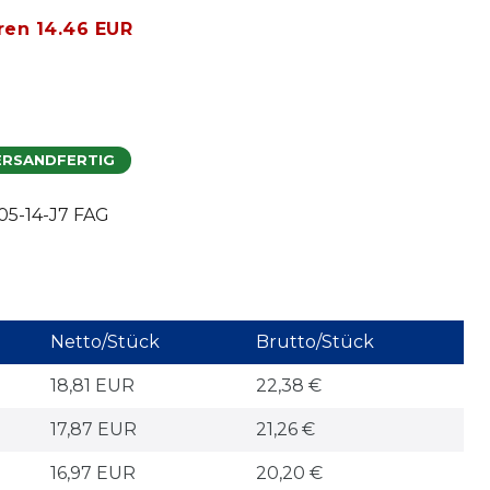
ren 14.46 EUR
ERSANDFERTIG
5-14-J7 FAG
Netto/Stück
Brutto/Stück
18,81 EUR
22,38 €
17,87 EUR
21,26 €
16,97 EUR
20,20 €