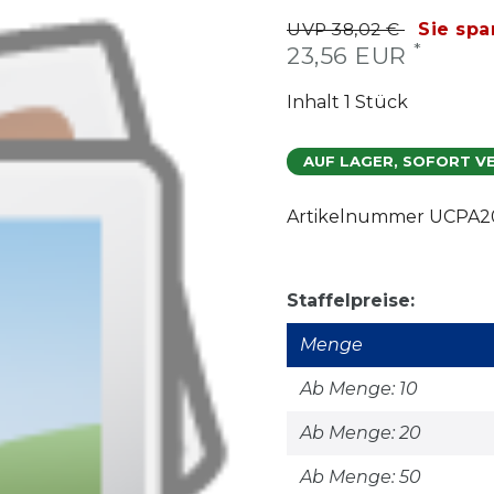
UVP 38,02 €
Sie spa
*
23,56 EUR
Inhalt
1
Stück
AUF LAGER, SOFORT V
Artikelnummer
UCPA20
Staffelpreise:
Menge
Ab Menge: 10
Ab Menge: 20
Ab Menge: 50