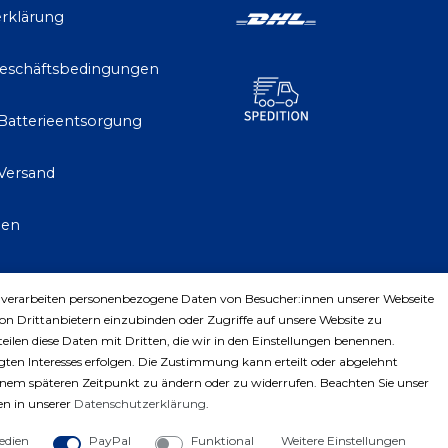
rklärung
Geschäftsbedingungen
 Batterieentsorgung
Versand
gen
 verarbeiten personenbezogene Daten von Besucher:innen unserer Webseite
trag widerrufen
von Drittanbietern einzubinden oder Zugriffe auf unsere Website zu
teilen diese Daten mit Dritten, die wir in den Einstellungen benennen.
ten Interesses erfolgen. Die Zustimmung kann erteilt oder abgelehnt
einem späteren Zeitpunkt zu ändern oder zu widerrufen. Beachten Sie unser
n in unserer
Daten­schutz­erklärung
.
edien
PayPal
Funktional
Weitere Einstellungen
ght © 2023 by Profiwerkzeuge-Shop. Alle Rechte vorbe