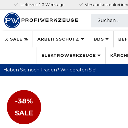
Lieferzeit 1-3 Werktage
Versandkostenfrei in
% SALE %
ARBEITSSCHUTZ
BDS
BEF
ELEKTROWERKZEUGE
KÄRCH
Haben Sie noch Fragen? Wir beraten Sie!
-38%
SALE