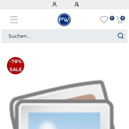
0
0
-78%
SALE