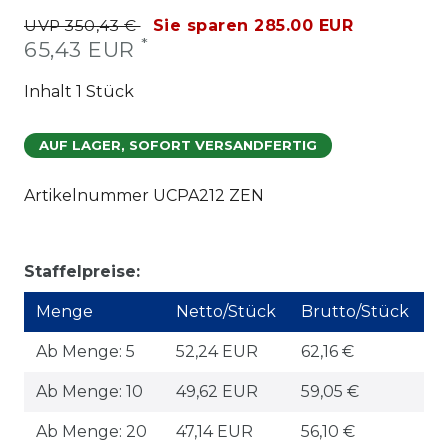
UVP 350,43 €
Sie sparen 285.00 EUR
*
65,43 EUR
Inhalt
1
Stück
AUF LAGER, SOFORT VERSANDFERTIG
Artikelnummer
UCPA212 ZEN
Staffelpreise:
Menge
Netto/Stück
Brutto/Stück
Ab Menge: 5
52,24 EUR
62,16 €
Ab Menge: 10
49,62 EUR
59,05 €
Ab Menge: 20
47,14 EUR
56,10 €