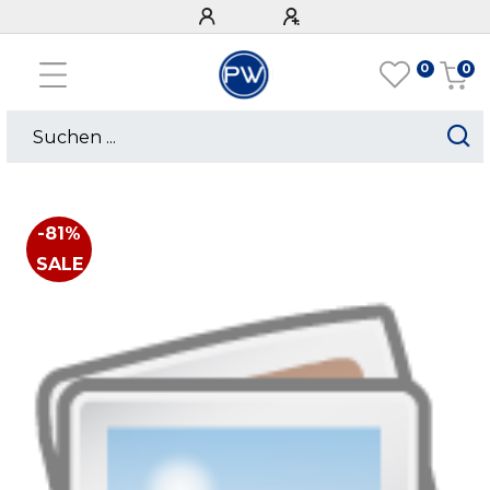
0
0
-81%
SALE