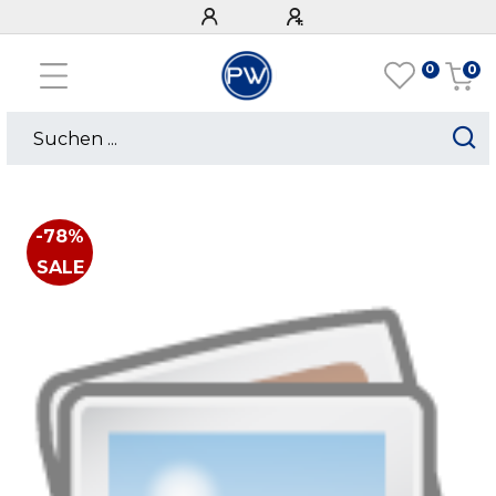
0
0
-78%
SALE