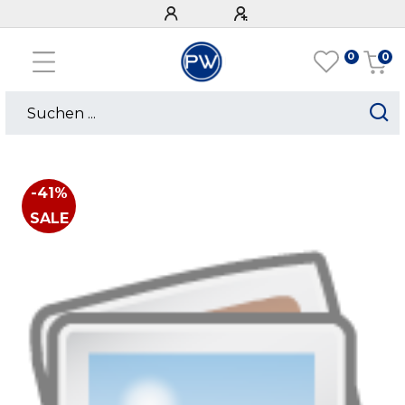
0
0
-41%
SALE