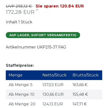
UVP 293,12 €
Sie sparen 120.84 EUR
*
172,28 EUR
Inhalt
1
Stück
AUF LAGER, SOFORT VERSANDFERTIG
Artikelnummer
UKP215-J7 FAG
Staffelpreise:
Menge
Netto/Stück
Brutto/Stück
Ab Menge: 5
137,53 EUR
163,66 €
Ab Menge: 10
130,66 EUR
155,48 €
Ab Menge: 20
124,13 EUR
147,71 €