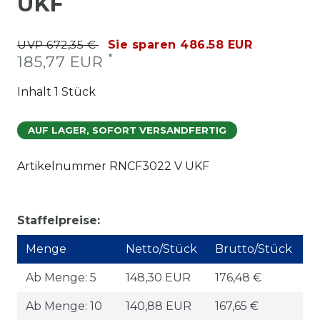
UKF
UVP 672,35 €
Sie sparen 486.58 EUR
*
185,77 EUR
Inhalt
1
Stück
AUF LAGER, SOFORT VERSANDFERTIG
Artikelnummer
RNCF3022 V UKF
Staffelpreise:
Menge
Netto/Stück
Brutto/Stück
Ab Menge: 5
148,30 EUR
176,48 €
Ab Menge: 10
140,88 EUR
167,65 €