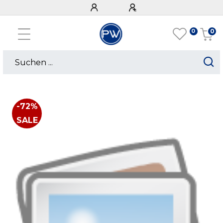
0
0
-72%
SALE