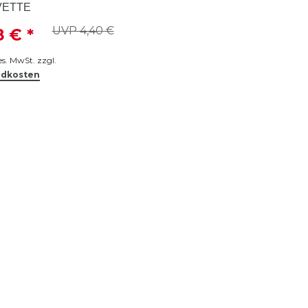
VETTE
UVP 4,40 €
8 € *
ges. MwSt.
zzgl.
ndkosten