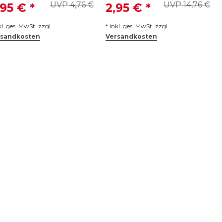
UVP 4,76 €
UVP 14,76 €
,95 € *
2,95 € *
kl. ges. MwSt.
zzgl.
*
inkl. ges. MwSt.
zzgl.
rsandkosten
Versandkosten