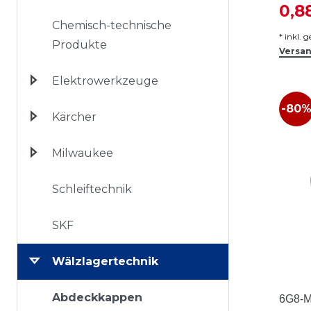
0,8
Chemisch-technische
*
inkl. 
Produkte
Versa
Elektrowerkzeuge
-80
Kärcher
Milwaukee
Schleiftechnik
SKF
Wälzlagertechnik
Abdeckkappen
6G8-M