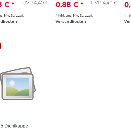
UVP 4,40 €
UVP 4,40 €
8 € *
0,88 € *
0
ges. MwSt.
zzgl.
*
inkl. ges. MwSt.
zzgl.
*
in
ndkosten
Versandkosten
Ve
%
5 Dichtkappe