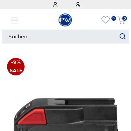
0
0
-9%
SALE