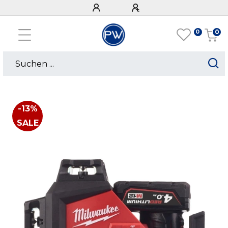
0
0
-13%
SALE