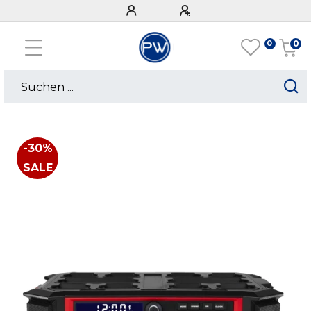
0
0
-30%
SALE