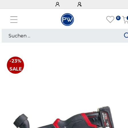
0
-23%
SALE