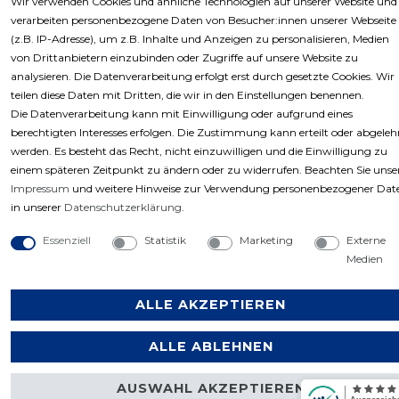
Wir verwenden Cookies und ähnliche Technologien auf unserer Website und
verarbeiten personenbezogene Daten von Besucher:innen unserer Webseite
(z.B. IP-Adresse), um z.B. Inhalte und Anzeigen zu personalisieren, Medien
von Drittanbietern einzubinden oder Zugriffe auf unsere Website zu
Copyright © 2023 by Profiwerkzeuge-Shop. Alle
analysieren. Die Datenverarbeitung erfolgt erst durch gesetzte Cookies. Wir
teilen diese Daten mit Dritten, die wir in den Einstellungen benennen.
Rechte vorbehalten.
Die Datenverarbeitung kann mit Einwilligung oder aufgrund eines
berechtigten Interesses erfolgen. Die Zustimmung kann erteilt oder abgeleh
werden. Es besteht das Recht, nicht einzuwilligen und die Einwilligung zu
einem späteren Zeitpunkt zu ändern oder zu widerrufen. Beachten Sie unse
Impressum
und weitere Hinweise zur Verwendung personenbezogener Dat
in unserer
Daten­schutz­erklärung
.
Essenziell
Statistik
Marketing
Externe
Medien
ALLE AKZEPTIEREN
ALLE ABLEHNEN
AUSWAHL AKZEPTIEREN