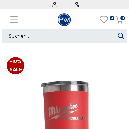
0
0
-10%
SALE