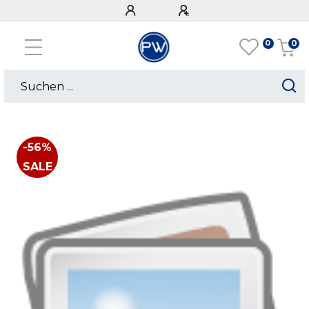
0
0
-56%
SALE