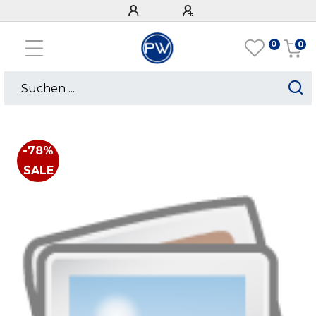
0
0
-78%
SALE