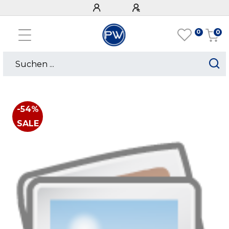
0
0
-54%
SALE